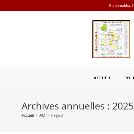
Skip
Guidumakha, l'i
to
content
ACCUEIL
POL
Archives annuelles : 2025
Accueil
>
AM
>
Page 3