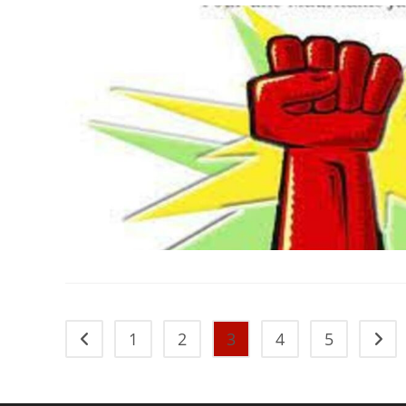
1
2
3
4
5
Go to the previous page
Aller