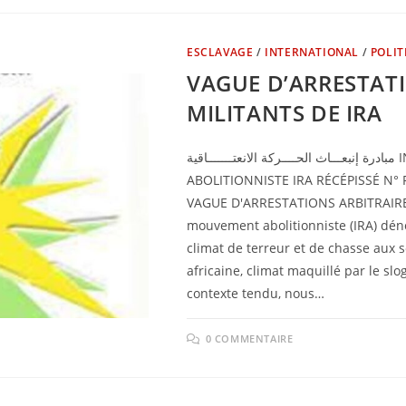
ESCLAVAGE
/
INTERNATIONAL
/
POLIT
VAGUE D’ARRESTATI
MILITANTS DE IRA
مبادرة إنبعـــاث الحــــركة الانعتـــــــاقية INITIATIVE DE RESURGENCE DU MOUVEMENT
ABOLITIONNISTE IRA RÉCÉPISSÉ N°
VAGUE D'ARRESTATIONS ARBITRAIRES 
mouvement abolitionniste (IRA) dén
climat de terreur et de chasse aux 
africaine, climat maquillé par le slo
contexte tendu, nous…
0 COMMENTAIRE