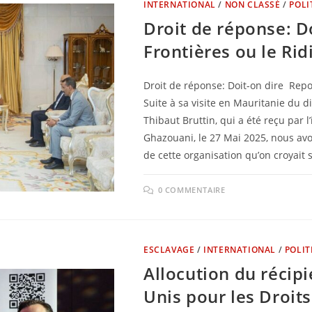
INTERNATIONAL
/
NON CLASSÉ
/
POLI
Droit de réponse: D
Frontières ou le Ri
Droit de réponse: Doit-on dire Repo
Suite à sa visite en Mauritanie du 
Thibaut Bruttin, qui a été reçu par 
Ghazouani, le 27 Mai 2025, nous avo
de cette organisation qu’on croyait
0 COMMENTAIRE
ESCLAVAGE
/
INTERNATIONAL
/
POLIT
Allocution du récip
Unis pour les Droi