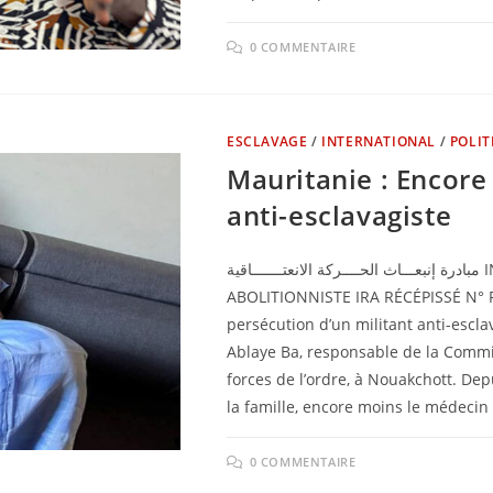
0 COMMENTAIRE
ESCLAVAGE
/
INTERNATIONAL
/
POLIT
Mauritanie : Encore 
anti-esclavagiste
مبادرة إنبعـــاث الحــــركة الانعتـــــــاقية INITIATIVE DE RESURGENCE DU MOUVEMENT
ABOLITIONNISTE IRA RÉCÉPISSÉ N° F
persécution d’un militant anti-escla
Ablaye Ba, responsable de la Commiss
forces de l’ordre, à Nouakchott. Depu
la famille, encore moins le médecin
0 COMMENTAIRE