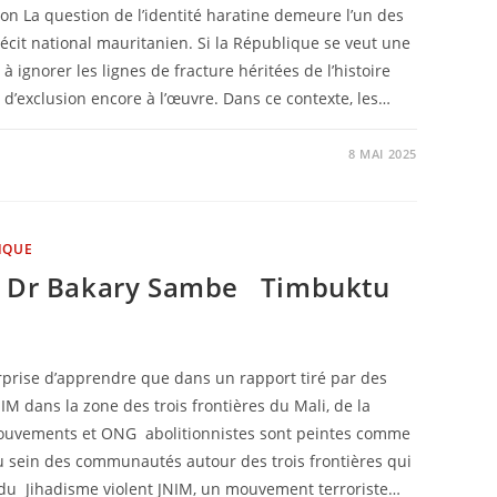
ion La question de l’identité haratine demeure l’un des
récit national mauritanien. Si la République se veut une
 à ignorer les lignes de fracture héritées de l’histoire
s d’exclusion encore à l’œuvre. Dans ce contexte, les…
8 MAI 2025
IQUE
au Dr Bakary Sambe Timbuktu
rprise d’apprendre que dans un rapport tiré par des
IM dans la zone des trois frontières du Mali, de la
ouvements et ONG abolitionnistes sont peintes comme
 au sein des communautés autour des trois frontières qui
s du Jihadisme violent JNIM, un mouvement terroriste…