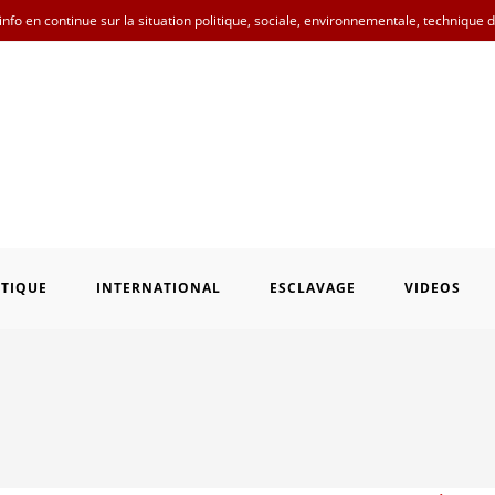
nfo en continue sur la situation politique, sociale, environnementale, technique 
ITIQUE
INTERNATIONAL
ESCLAVAGE
VIDEOS