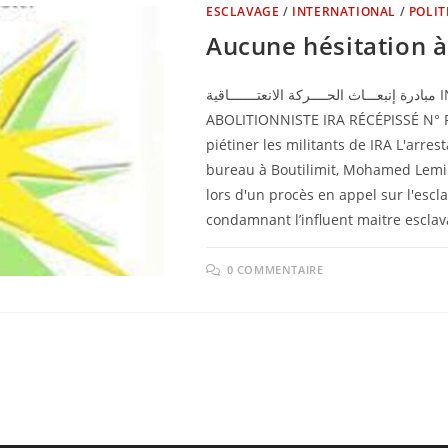
ESCLAVAGE
/
INTERNATIONAL
/
POLIT
Aucune hésitation à 
مبادرة إنبعـــاث الحــــركة الانعتـــــــاقية INITIATIVE DE RESURGENCE DU MOUVEMENT
ABOLITIONNISTE IRA RÉCÉPISSÉ N° 
piétiner les militants de IRA L'arres
bureau à Boutilimit, Mohamed Lemin
lors d'un procès en appel sur l'escl
condamnant l’influent maitre esclav
0 COMMENTAIRE
 à la page suivante