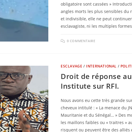
obligatoire sont cassées » Introduct
angles morts les plus sensibles du 
et indivisible, elle ne peut continuer
esclavagiste, ni les multiples forme
0 COMMENTAIRE
ESCLAVAGE
/
INTERNATIONAL
/
POLIT
Droit de réponse 
Institute sur RFI.
Nous avons eu cette très grande su
cheveux intitulé : « La menace du JN
Mauritanie et du Sénégal… » Des m
les maillons faibles ou « traitres »
risquent ou peuvent être des allié