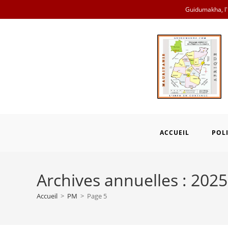
Skip
Guidumakha, l'i
to
content
ACCUEIL
POL
Archives annuelles : 2025
Accueil
>
PM
>
Page 5