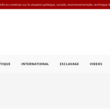
nfo en continue sur la situation politique, sociale, environnementale, technique 
ITIQUE
INTERNATIONAL
ESCLAVAGE
VIDEOS