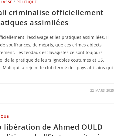
CLASSÉ
/
POLITIQUE
li criminalise officiellement
ratiques assimilées
iciellement l’esclavage et les pratiques assimilées. Il
 de souffrances, de mépris, que ces crimes abjects
rement. Les féodaux esclavagistes ce sont toujours
re de la pratique de leurs ignobles coutumes et US.
le Mali qui a rejoint le club fermé des pays africains qui
22 MARS 2025
IQUE
la libération de Ahmed OULD