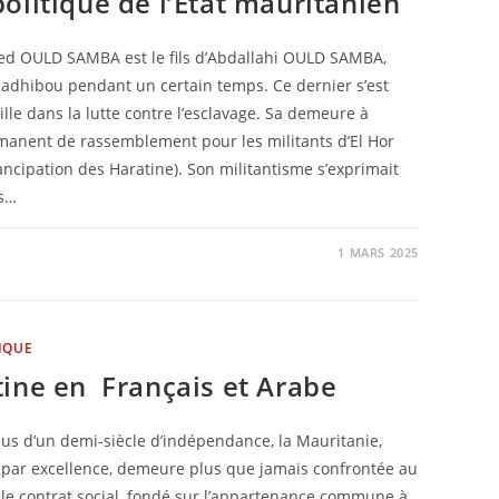
olitique de l’Etat mauritanien
 OULD SAMBA est le fils d’Abdallahi OULD SAMBA,
adhibou pendant un certain temps. Ce dernier s’est
lle dans la lutte contre l’esclavage. Sa demeure à
manent de rassemblement pour les militants d’El Hor
ancipation des Haratine). Son militantisme s’exprimait
ns…
1 MARS 2025
IQUE
ine en Français et Arabe
lus d’un demi-siècle d’indépendance, la Mauritanie,
l par excellence, demeure plus que jamais confrontée au
able contrat social, fondé sur l’appartenance commune à