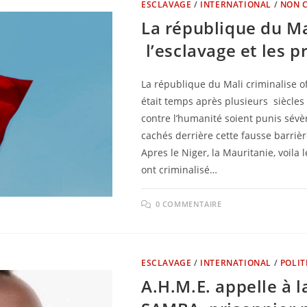
ESCLAVAGE
/
INTERNATIONAL
/
NON 
La république du Ma
l’esclavage et les p
La république du Mali criminalise off
était temps après plusieurs siècles
contre l’humanité soient punis sévè
cachés derrière cette fausse barriè
Apres le Niger, la Mauritanie, voila 
ont criminalisé…
0 COMMENTAIRE
ESCLAVAGE
/
INTERNATIONAL
/
POLIT
A.H.M.E. appelle à 