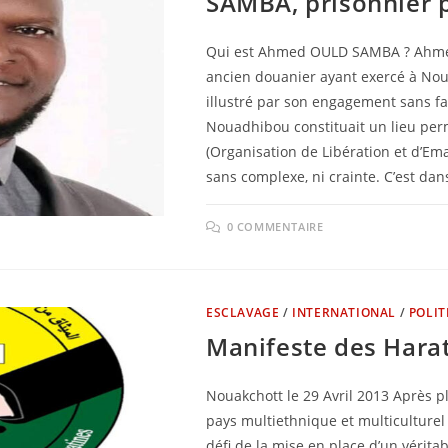
SAMBA, prisonnier p
Qui est Ahmed OULD SAMBA ? Ahmed
ancien douanier ayant exercé à Nou
illustré par son engagement sans fai
Nouadhibou constituait un lieu per
(Organisation de Libération et d’Em
sans complexe, ni crainte. C’est da
0 COMMENTAIRE
ESCLAVAGE
/
INTERNATIONAL
/
POLIT
Manifeste des Harat
Nouakchott le 29 Avril 2013 Après p
pays multiethnique et multiculture
défi de la mise en place d’un vérit