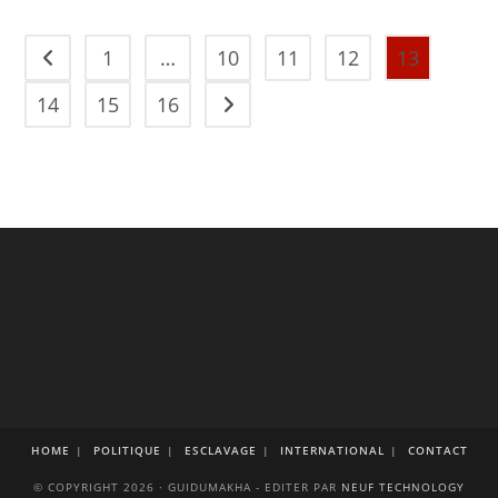
1
…
10
11
12
13
Go to the previous page
14
15
16
Aller à la page suivante
HOME
POLITIQUE
ESCLAVAGE
INTERNATIONAL
CONTACT
© COPYRIGHT 2026 · GUIDUMAKHA - EDITER PAR
NEUF TECHNOLOGY