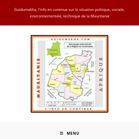
Skip
Guidumakha, l'info en continue sur la situation politique, sociale,
to
environnementale, technique de la Mauritanie
content
MENU