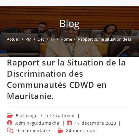
Blog
Accueil
>
PM
>
Déc
>
17
>
Home
>
Rapport sur la Situation de la 
Rapport sur la Situation de la
Discrimination des
Communautés CDWD en
Mauritanie.
Post
Esclavage
/
International
category:
Auteur/autrice
Publication
Admin-guidumakha
17 décembre 2023
de
publiée :
Commentaires
Temps
0 commentaire
84 mins read
la
de
de