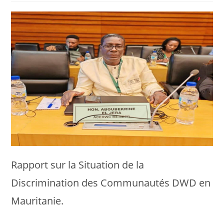
publication :
la
lecture :
publication :
Rapport sur la Situation de la
Discrimination des Communautés DWD en
Mauritanie.