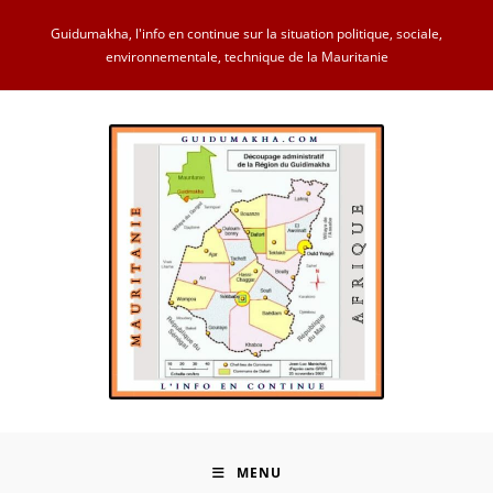
Skip
Guidumakha, l'info en continue sur la situation politique, sociale,
to
environnementale, technique de la Mauritanie
content
MENU