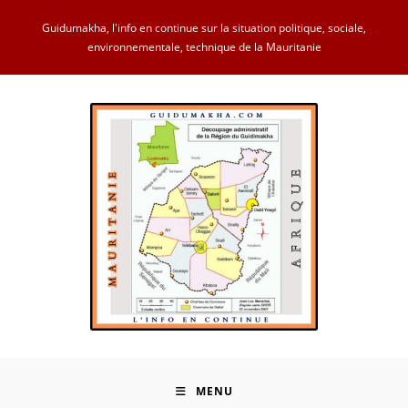
Skip
Guidumakha, l'info en continue sur la situation politique, sociale,
to
environnementale, technique de la Mauritanie
content
MENU