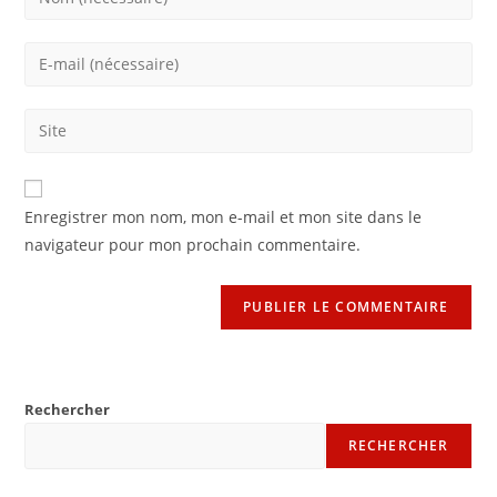
your
name
Enter
or
your
username
email
Saisir
to
address
l’URL
comment
to
de
comment
votre
Enregistrer mon nom, mon e-mail et mon site dans le
site
navigateur pour mon prochain commentaire.
(facultatif)
Rechercher
RECHERCHER