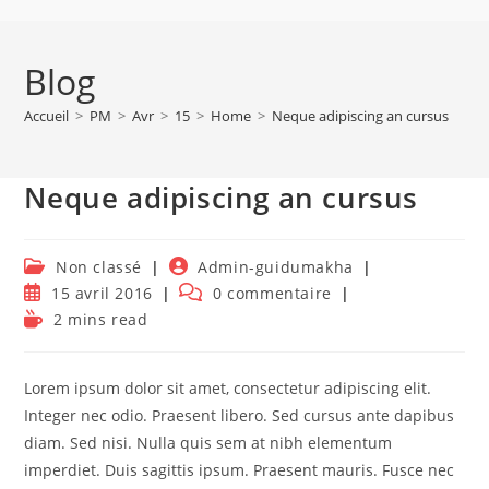
Blog
Accueil
>
PM
>
Avr
>
15
>
Home
>
Neque adipiscing an cursus
Neque adipiscing an cursus
Post
Auteur/autrice
Non classé
Admin-guidumakha
category:
de
Publication
Commentaires
15 avril 2016
0 commentaire
la
publiée :
de
Temps
2 mins read
publication :
la
de
publication :
lecture :
Lorem ipsum dolor sit amet, consectetur adipiscing elit.
Integer nec odio. Praesent libero. Sed cursus ante dapibus
diam. Sed nisi. Nulla quis sem at nibh elementum
imperdiet. Duis sagittis ipsum. Praesent mauris. Fusce nec