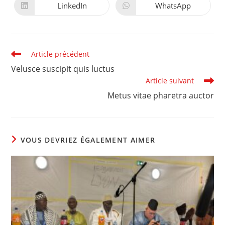
autre
autre
LinkedIn
WhatsApp
Ouvrir
Ouvrir
fenêtre
fenêtre
dans
dans
une
une
autre
autre
fenêtre
fenêtre
Read
Article précédent
more
Velusce suscipit quis luctus
articles
Article suivant
Metus vitae pharetra auctor
VOUS DEVRIEZ ÉGALEMENT AIMER