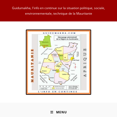
Skip
Guidumakha, l'info en continue sur la situation politique, sociale,
to
environnementale, technique de la Mauritanie
content
MENU