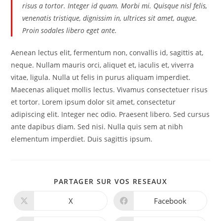
risus a tortor. Integer id quam. Morbi mi. Quisque nisl felis,
venenatis tristique, dignissim in, ultrices sit amet, augue.
Proin sodales libero eget ante.
Aenean lectus elit, fermentum non, convallis id, sagittis at,
neque. Nullam mauris orci, aliquet et, iaculis et, viverra
vitae, ligula. Nulla ut felis in purus aliquam imperdiet.
Maecenas aliquet mollis lectus. Vivamus consectetuer risus
et tortor. Lorem ipsum dolor sit amet, consectetur
adipiscing elit. Integer nec odio. Praesent libero. Sed cursus
ante dapibus diam. Sed nisi. Nulla quis sem at nibh
elementum imperdiet. Duis sagittis ipsum.
PARTAGER
PARTAGER SUR VOS RESEAUX
CE
CONTENU
X
Facebook
Ouvrir
Ouvrir
dans
dans
une
une