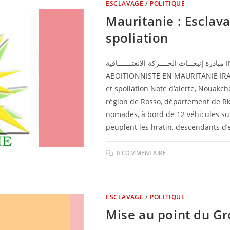
ESCLAVAGE
/
POLITIQUE
Mauritanie : Esclava
spoliation
مبادرة إنبعـــاث الحــــركة الانعتـــــــاقية INITIATIVE DE RESURGENCE DU MOUVEMENT
ABOITIONNISTE EN MAURITANIE IRA-Ma
et spoliation Note d’alerte, Nouakcho
région de Rosso, département de Rkiz
nomades, à bord de 12 véhicules su
peuplent les hratin, descendants d’
0 COMMENTAIRE
ESCLAVAGE
/
POLITIQUE
Mise au point du G