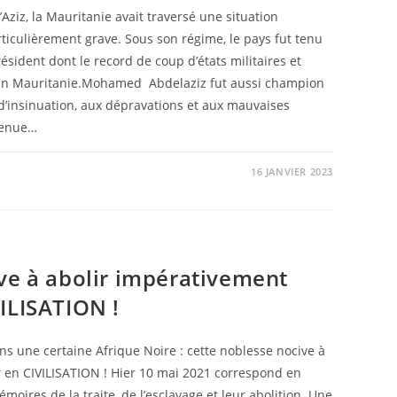
ziz, la Mauritanie avait traversé une situation
rticulièrement grave. Sous son régime, le pays fut tenu
sident dont le record de coup d’états militaires et
é en Mauritanie.Mohamed Abdelaziz fut aussi champion
d’insinuation, aux dépravations et aux mauvaises
venue…
16 JANVIER 2023
ve à abolir impérativement
ILISATION !
ans une certaine Afrique Noire : cette noblesse nocive à
 en CIVILISATION ! Hier 10 mai 2021 correspond en
moires de la traite, de l’esclavage et leur abolition. Une