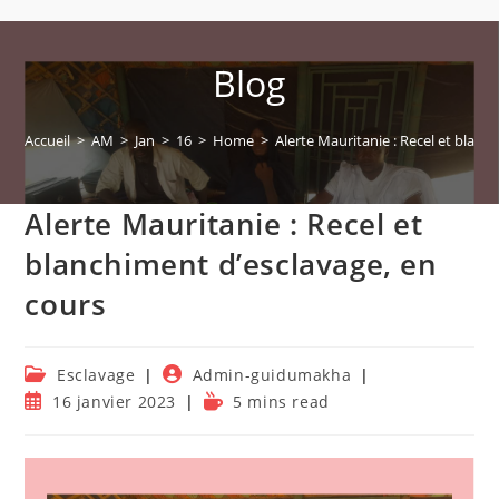
Blog
Accueil
>
AM
>
Jan
>
16
>
Home
>
Alerte Mauritanie : Recel et blanc
Alerte Mauritanie : Recel et
blanchiment d’esclavage, en
cours
Post
Auteur/autrice
Esclavage
Admin-guidumakha
category:
de
Publication
Temps
16 janvier 2023
5 mins read
la
publiée :
de
publication :
lecture :