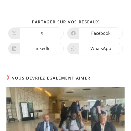
PARTAGER
PARTAGER SUR VOS RESEAUX
CE
CONTENU
X
Facebook
Ouvrir
Ouvrir
dans
dans
une
une
autre
autre
LinkedIn
WhatsApp
Ouvrir
Ouvrir
fenêtre
fenêtre
dans
dans
une
une
autre
autre
fenêtre
fenêtre
VOUS DEVRIEZ ÉGALEMENT AIMER