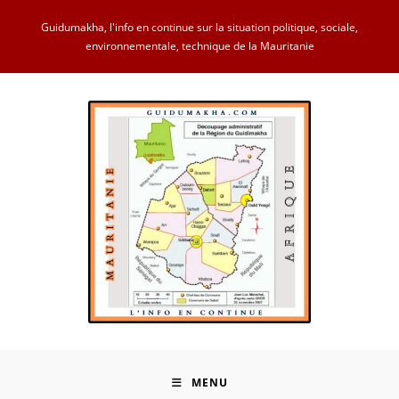
Skip
Guidumakha, l'info en continue sur la situation politique, sociale,
to
environnementale, technique de la Mauritanie
content
MENU