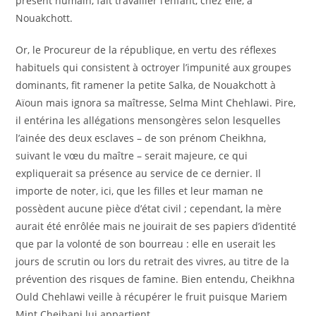
présent humain, fait travailler l’enfant, chez elle, à
Nouakchott.
Or, le Procureur de la république, en vertu des réflexes
habituels qui consistent à octroyer l’impunité aux groupes
dominants, fit ramener la petite Salka, de Nouakchott à
Aïoun mais ignora sa maîtresse, Selma Mint Chehlawi. Pire,
il entérina les allégations mensongères selon lesquelles
l’ainée des deux esclaves – de son prénom Cheikhna,
suivant le vœu du maître – serait majeure, ce qui
expliquerait sa présence au service de ce dernier. Il
importe de noter, ici, que les filles et leur maman ne
possèdent aucune pièce d’état civil ; cependant, la mère
aurait été enrôlée mais ne jouirait de ses papiers d’identité
que par la volonté de son bourreau : elle en userait les
jours de scrutin ou lors du retrait des vivres, au titre de la
prévention des risques de famine. Bien entendu, Cheikhna
Ould Chehlawi veille à récupérer le fruit puisque Mariem
Mint Cheibani lui appartient.