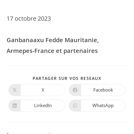
17 octobre 2023
Ganbanaaxu Fedde Mauritanie,
Armepes-France et partenaires
PARTAGER
PARTAGER SUR VOS RESEAUX
CE
CONTENU
X
Facebook
Ouvrir
Ouvrir
dans
dans
une
une
autre
autre
LinkedIn
WhatsApp
Ouvrir
Ouvrir
fenêtre
fenêtre
dans
dans
une
une
autre
autre
fenêtre
fenêtre