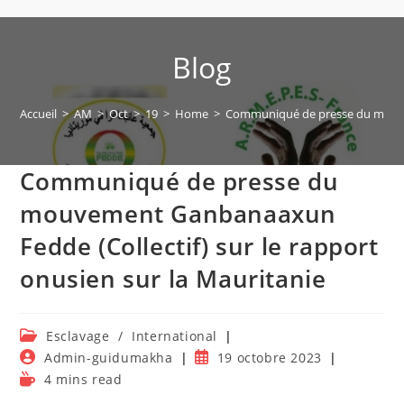
Blog
Accueil
>
AM
>
Oct
>
19
>
Home
>
Communiqué de presse du mouveme
Communiqué de presse du
mouvement Ganbanaaxun
Fedde (Collectif) sur le rapport
onusien sur la Mauritanie
Post
Esclavage
/
International
category:
Auteur/autrice
Publication
Admin-guidumakha
19 octobre 2023
de
publiée :
Temps
4 mins read
la
de