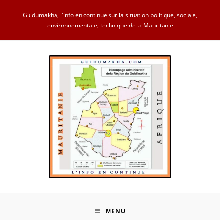
Skip
Guidumakha, l'info en continue sur la situation politique, sociale,
to
environnementale, technique de la Mauritanie
content
MENU