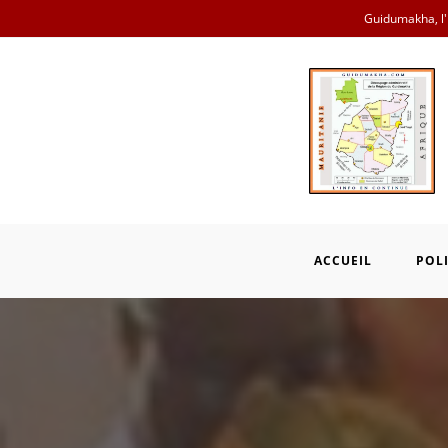
Skip
Guidumakha, l'i
to
content
ACCUEIL
POL