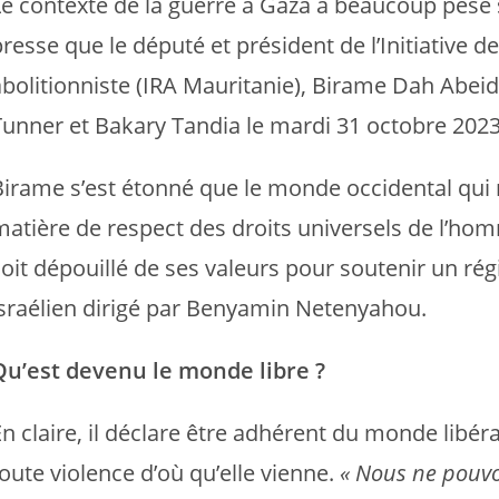
Le contexte de la guerre à Gaza a beaucoup pesé 
presse que le député et président de l’Initiativ
abolitionniste (IRA Mauritanie), Birame Dah Abe
Tunner et Bakary Tandia le mardi 31 octobre 2023 
Birame s’est étonné que le monde occidental qui r
matière de respect des droits universels de l’hom
soit dépouillé de ses valeurs pour soutenir un rég
israélien dirigé par Benyamin Netenyahou.
Qu’est devenu le monde libre ?
En claire, il déclare être adhérent du monde libér
oute violence d’où qu’elle vienne.
« Nous ne pouvon