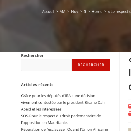
Accueil
>
AM
>
Nov
>
5
>
Home
>
« Le respect 
Rechercher
RECHERCHER
Articles récents
Grâce pour les députés d’IRA : une décision
vivement contestée par le président Birame Dah
P
Abeid et les intéressées
c
T
SOS-Pour le respect du droit parlementaire de
d
l’opposition en Mauritanie.
l
Réparation de l’esclavage : Quand l’Union Africaine