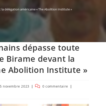
la délégation américaine « The Abolition Institute »
umains dépasse toute
re Birame devant la
 Abolition Institute »
lication
Commentaires
5 novembre 2023
0 commentaire
liée :
de
la
publication :