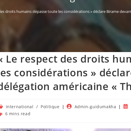
des droits humains dépasse toute les considérations » déclare Birame devant 
« Le respect des droits h
les considérations » décla
délégation américaine « The
ost
Auteur/autrice
Pub
International
/
Politique
Admin-guidumakha
ategory:
de
pub
emps
6 mins read
la
e
publication :
ecture :