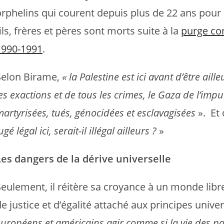
orphelins qui courent depuis plus de 22 ans pour 
ils, frères et pères sont morts suite à la
purge con
1990-1991
.
Selon Birame,
« la Palestine est ici avant d’être ai
es exactions et de tous les crimes, le Gaza de l’imp
artyrisées, tués, génocidées et esclavagisées
». Et
ugé légal ici, serait-il illégal ailleurs ?
»
Les dangers de la dérive universelle
Seulement, il réitère sa croyance à un monde libre
e justice et d’égalité attaché aux principes univer
uropéens et américains agir comme si la vie des p