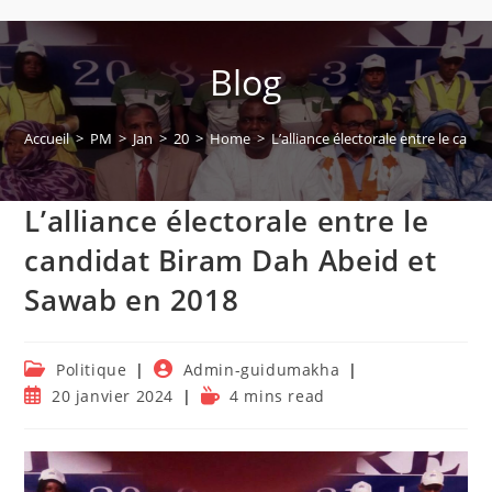
Blog
Accueil
>
PM
>
Jan
>
20
>
Home
>
L’alliance électorale entre le ca
L’alliance électorale entre le
candidat Biram Dah Abeid et
Sawab en 2018
Post
Auteur/autrice
Politique
Admin-guidumakha
category:
de
Publication
Temps
20 janvier 2024
4 mins read
la
publiée :
de
publication :
lecture :