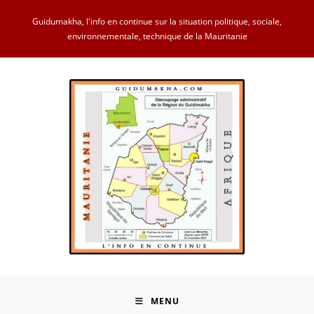
Skip
Guidumakha, l'info en continue sur la situation politique, sociale,
to
environnementale, technique de la Mauritanie
content
MENU