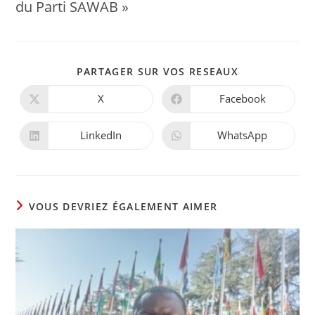
du Parti SAWAB »
PARTAGER
PARTAGER SUR VOS RESEAUX
CE
CONTENU
X
Facebook
Ouvrir
Ouvrir
dans
dans
une
une
autre
autre
LinkedIn
WhatsApp
Ouvrir
Ouvrir
fenêtre
fenêtre
dans
dans
une
une
autre
autre
fenêtre
fenêtre
VOUS DEVRIEZ ÉGALEMENT AIMER