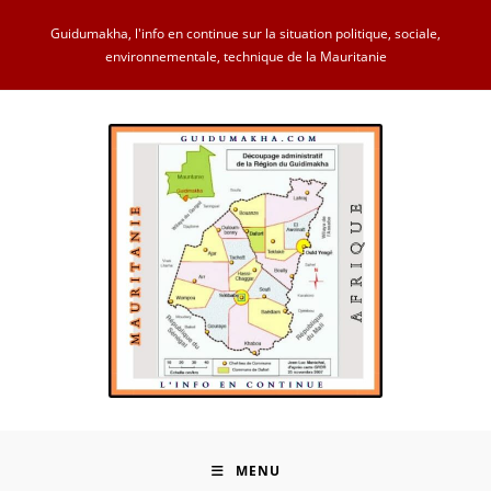
Skip
Guidumakha, l'info en continue sur la situation politique, sociale,
to
environnementale, technique de la Mauritanie
content
MENU