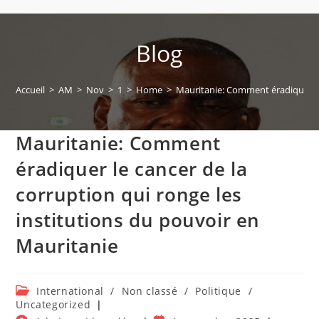
Blog
Accueil
>
AM
>
Nov
>
1
>
Home
>
Mauritanie: Comment éradiquer le 
Mauritanie: Comment
éradiquer le cancer de la
corruption qui ronge les
institutions du pouvoir en
Mauritanie
Post
International
/
Non classé
/
Politique
/
category:
Uncategorized