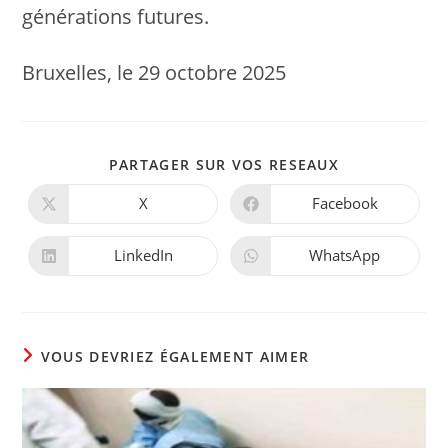
générations futures.
Bruxelles, le 29 octobre 2025
PARTAGER
PARTAGER SUR VOS RESEAUX
CE
CONTENU
X
Facebook
Ouvrir
Ouvrir
dans
dans
une
une
autre
autre
LinkedIn
WhatsApp
Ouvrir
Ouvrir
fenêtre
fenêtre
dans
dans
une
une
autre
autre
fenêtre
fenêtre
VOUS DEVRIEZ ÉGALEMENT AIMER