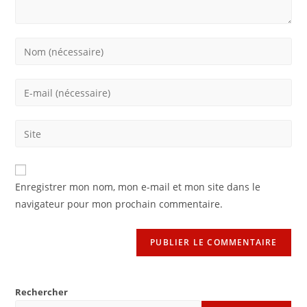
Enter
your
name
Enter
or
your
username
email
Saisir
to
address
l’URL
comment
to
de
comment
votre
Enregistrer mon nom, mon e-mail et mon site dans le
site
navigateur pour mon prochain commentaire.
(facultatif)
Rechercher