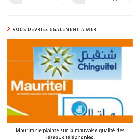
fenêtre
fenêtre
dans
dans
une
une
autre
autre
fenêtre
fenêtre
VOUS DEVRIEZ ÉGALEMENT AIMER
Mauritanie:plainte sur la mauvaise qualité des
réseaux téléphonies.