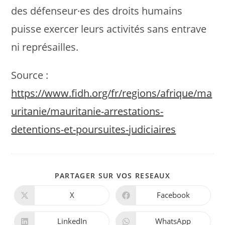
des défenseur·es des droits humains
puisse exercer leurs activités sans entrave
ni représailles.
Source :
https://www.fidh.org/fr/regions/afrique/ma
uritanie/mauritanie-arrestations-
detentions-et-poursuites-judiciaires
PARTAGER
PARTAGER SUR VOS RESEAUX
CE
CONTENU
X
Facebook
Ouvrir
Ouvrir
dans
dans
une
une
autre
autre
LinkedIn
WhatsApp
Ouvrir
Ouvrir