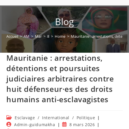
Blog
Accueil
>
AM
>
Mar
>
8
>
Home
>
Mauritanie : arrestations, détenti
Mauritanie : arrestations,
détentions et poursuites
judiciaires arbitraires contre
huit défenseur·es des droits
humains anti-esclavagistes
Post
Esclavage
/
International
/
Politique
category:
Auteur/autrice
Publication
Admin-guidumakha
8 mars 2026