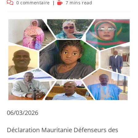
de
publiée :
Commentaires
Temps
0 commentaire
7 mins read
la
de
de
publication :
la
lecture :
publication :
06/03/2026
Déclaration Mauritanie Défenseurs des