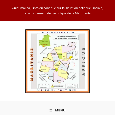
Skip
Guidumakha, l'info en continue sur la situation politique, sociale,
to
environnementale, technique de la Mauritanie
content
MENU